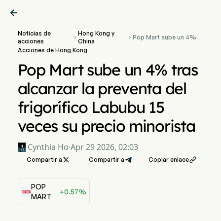

Noticias de
Hong Kong y
Pop Mart sube un 4%


acciones
China
tras alcanzar la
Acciones de Hong Kong
preventa del frigorífico
Labubu 15 veces su
Pop Mart sube un 4% tras
precio minorista
alcanzar la preventa del
frigorífico Labubu 15
veces su precio minorista
Cynthia Ho
·
Apr 29 2026, 02:03
Compartir a

Compartir a
Copiar enlace

POP
+0.57%
MART