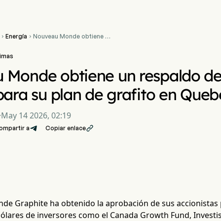
Energía
Nouveau Monde obtiene un


respaldo de 213 millones
de dólares para su plan de
rimas
grafito en Quebec
Monde obtiene un respaldo de 
para su plan de grafito en Queb
·
May 14 2026, 02:19
ompartir a
Copiar enlace

e Graphite ha obtenido la aprobación de sus accionistas 
dólares de inversores como el Canada Growth Fund, Investi