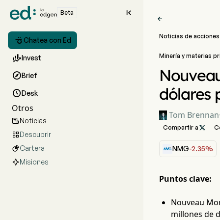

Beta

Noticias de acciones

Chatea con Ed
Minería y materias p

Invest
Nouveau 

Brief
dólares 

Desk
Otros
Tom Brennan
Noticias

Compartir a

C
Descubrir

Cartera

NMG
-2.35%
Misiones
Puntos clave:
Nouveau Mond
millones de 