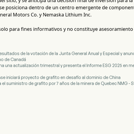
l sitio, y se anticipa una decisión final de inversión para l
n se posiciona dentro de un centro emergente de component
neral Motors Co. y Nemaska Lithium Inc.
 solo para fines informativos y no constituye asesoramiento
resultados de la votación de la Junta General Anual y Especial y anu
rno de Canadá
a una actualización trimestral y presenta el Informe ESG 2025 en medi
se iniciará proyecto de grafito en desafío al dominio de China
 el suministro de grafito por 7 años de la minera de Quebec NMG - S