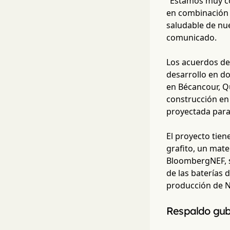
"Estamos muy co
en combinación 
saludable de nue
comunicado.
Los acuerdos de
desarrollo en do
en Bécancour, Qu
construcción en 
proyectada para 
El proyecto tien
grafito, un mate
BloombergNEF, s
de las baterías 
producción de 
Respaldo gub