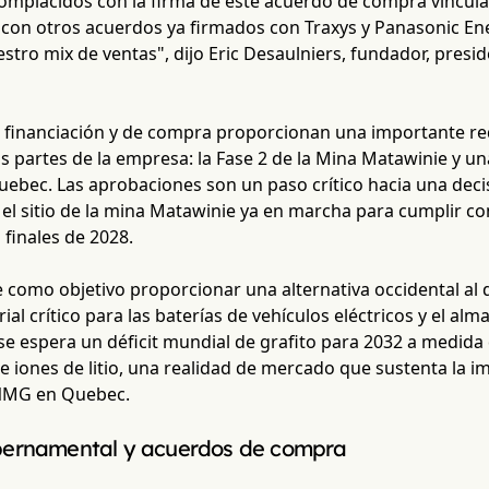
mplacidos con la firma de este acuerdo de compra vincula
con otros acuerdos ya firmados con Traxys y Panasonic Ener
stro mix de ventas", dijo Eric Desaulniers, fundador, pres
 financiación y de compra proporcionan una importante red
s partes de la empresa: la Fase 2 de la Mina Matawinie y un
ebec. Las aprobaciones son un paso crítico hacia una decisi
el sitio de la mina Matawinie ya en marcha para cumplir c
finales de 2028.
e como objetivo proporcionar una alternativa occidental al
rial crítico para las baterías de vehículos eléctricos y el 
e espera un déficit mundial de grafito para 2032 a medid
de iones de litio, una realidad de mercado que sustenta la i
NMG en Quebec.
ernamental y acuerdos de compra