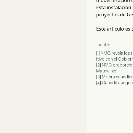
modernización de
Esta instalació
proyectos de Ge
Este artículo es
fuente:
[1] NMG revela los 
itivo con el Gobie
[2] NMG proporcion
Matawinie
[3] Minera canadien
[4] Canadá asegura