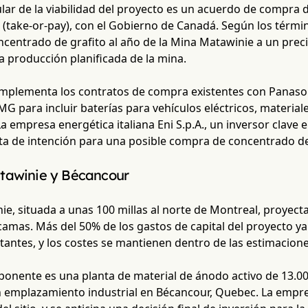
ar de la viabilidad del proyecto es un acuerdo de compra de
 (take-or-pay), con el Gobierno de Canadá. Según los térmi
centrado de grafito al año de la Mina Matawinie a un preci
la producción planificada de la mina.
mplementa los contratos de compra existentes con Panasonic
MG para incluir baterías para vehículos eléctricos, materiale
La empresa energética italiana Eni S.p.A., un inversor clave 
ta de intención para una posible compra de concentrado de 
tawinie y Bécancour
e, situada a unas 100 millas al norte de Montreal, proyect
camas. Más del 50% de los gastos de capital del proyecto y
antes, y los costes se mantienen dentro de las estimaciones
onente es una planta de material de ánodo activo de 13.00
n emplazamiento industrial en Bécancour, Quebec. La empr