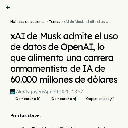

Noticias de acciones
Temas
xAI de Musk admite el uso


de datos de OpenAI, lo
que alimenta una carrera
xAI de Musk admite el uso
armamentista de IA de
60.000 millones de
de datos de OpenAI, lo
dólares
que alimenta una carrera
armamentista de IA de
60.000 millones de dólares
Alex Nguyen
·
Apr 30 2026, 18:57
Compartir a

Compartir a
Copiar enlace

Puntos clave: