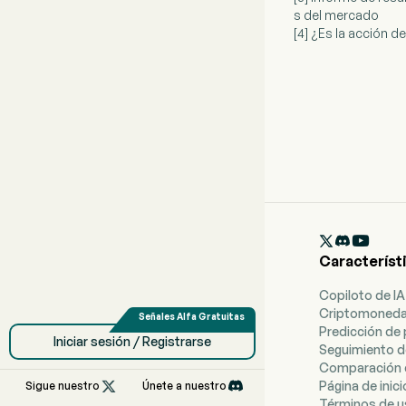
s del mercado
[4] ¿Es la acción 

Característ
Copiloto de IA
Criptomoned
Predicción de 
Iniciar sesión / Registrarse
Seguimiento d
Comparación 

Página de inici
Sigue nuestro
Únete a nuestro
Términos de 