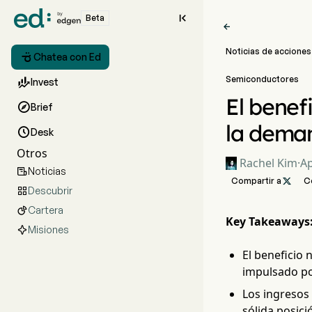

Beta

Noticias de acciones

Chatea con Ed
Semiconductores

Invest
El benef

Brief
la deman

Desk
Otros
Rachel Kim
·
Ap
Noticias

Compartir a

C
Descubrir

Cartera

Key Takeaways
Misiones
El beneficio
impulsado po
Los ingresos 
sólida posici