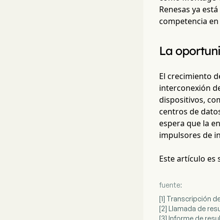
Renesas ya está
competencia en e
La oportun
El crecimiento 
interconexión de
dispositivos, co
centros de datos
espera que la en
impulsores de i
Este artículo es
fuente:
[1] Transcripción 
[2] Llamada de res
[3] Informe de res