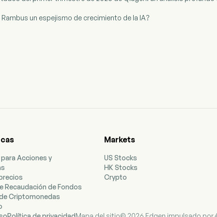
de Rambus un espejismo de crecimiento de la IA?
icas
Markets
 para Acciones y
US Stocks
as
HK Stocks
precios
Crypto
e Recaudación de Fondos
de Criptomonedas
o
uso
Política de privacidad
Mapa del sitio
© 2026 Edgen impulsado por