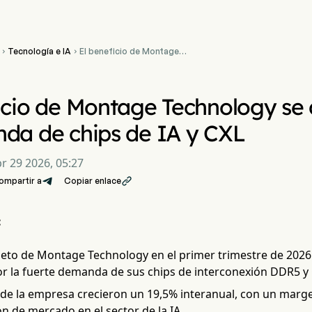
Tecnología e IA
El beneficio de Montage


Technology se dispara un
61% por la demanda de
chips de IA y CXL
icio de Montage Technology se 
da de chips de IA y CXL
r 29 2026, 05:27
ompartir a
Copiar enlace

:
 neto de Montage Technology en el primer trimestre de 202
r la fuerte demanda de sus chips de interconexión DDR5 y 
de la empresa crecieron un 19,5% interanual, con un margen
ón de mercado en el sector de la IA.