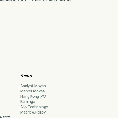
News
Analyst Moves
Market Moves
Hong Kong IPO
Earnings
AI & Technology
Macro & Policy