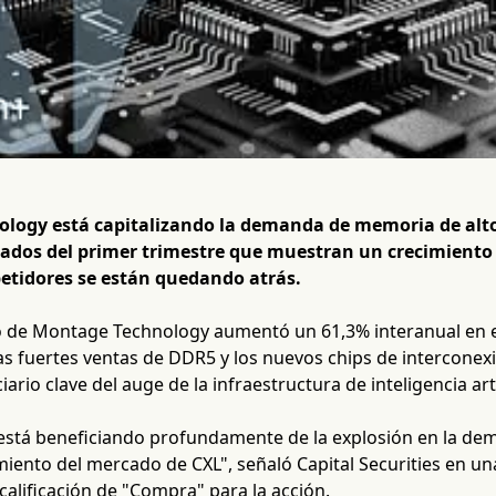
logy está capitalizando la demanda de memoria de alto
tados del primer trimestre que muestran un crecimiento
etidores se están quedando atrás.
to de Montage Technology aumentó un 61,3% interanual en e
as fuertes ventas de DDR5 y los nuevos chips de interconex
rio clave del auge de la infraestructura de inteligencia artif
está beneficiando profundamente de la explosión en la dem
miento del mercado de CXL", señaló Capital Securities en un
alificación de "Compra" para la acción.