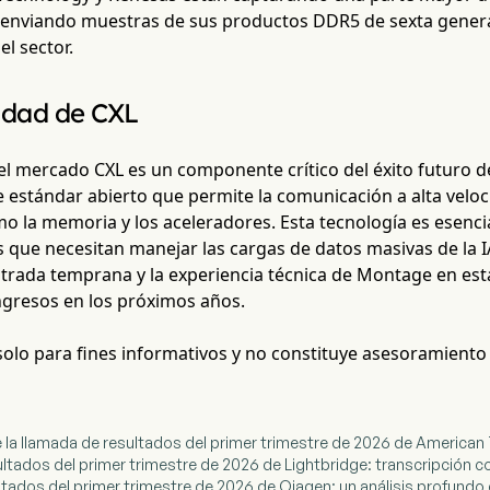
 enviando muestras de sus productos DDR5 de sexta generac
l sector.
idad de CXL
del mercado CXL es un componente crítico del éxito futuro 
 estándar abierto que permite la comunicación a alta veloc
mo la memoria y los aceleradores. Esta tecnología es esenc
 que necesitan manejar las cargas de datos masivas de la I
trada temprana y la experiencia técnica de Montage en esta
ngresos en los próximos años.
 solo para fines informativos y no constituye asesoramiento
de la llamada de resultados del primer trimestre de 2026 de America
ultados del primer trimestre de 2026 de Lightbridge: transcripción 
ultados del primer trimestre de 2026 de Qiagen: un análisis profundo