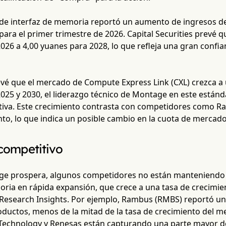
ps de interfaz de memoria reportó un aumento de ingresos d
para el primer trimestre de 2026. Capital Securities prevé q
026 a 4,00 yuanes para 2028, lo que refleja una gran confia
vé que el mercado de Compute Express Link (CXL) crezca a
2025 y 2030, el liderazgo técnico de Montage en este está
cativa. Este crecimiento contrasta con competidores como 
to, lo que indica un posible cambio en la cuota de mercado
ompetitivo
e prospera, algunos competidores no están manteniendo e
oria en rápida expansión, que crece a una tasa de crecimi
Research Insights. Por ejemplo, Rambus (RMBS) reportó un
oductos, menos de la mitad de la tasa de crecimiento del 
chnology y Renesas están capturando una parte mayor del 