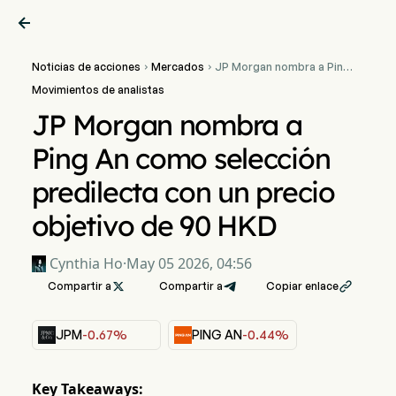

Noticias de acciones
Mercados
JP Morgan nombra a Ping


An como selección
Movimientos de analistas
predilecta con un precio
objetivo de 90 HKD
JP Morgan nombra a
Ping An como selección
predilecta con un precio
objetivo de 90 HKD
Cynthia Ho
·
May 05 2026, 04:56
Compartir a

Compartir a
Copiar enlace

JPM
-0.67%
PING AN
-0.44%
Key Takeaways: