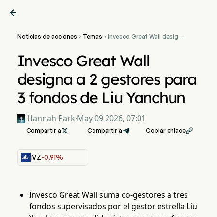

Noticias de acciones
Temas
Invesco Great Wall designa


a 2 gestores para 3
fondos de Liu Yanchun
Invesco Great Wall
designa a 2 gestores para
3 fondos de Liu Yanchun
Hannah Park
·
May 09 2026, 07:01
Compartir a

Compartir a
Copiar enlace

IVZ
-0.91%
Invesco Great Wall suma co-gestores a tres
fondos supervisados por el gestor estrella Liu