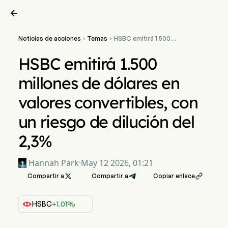

Noticias de acciones
Temas
HSBC emitirá 1.500


millones de dólares en
valores convertibles, con
HSBC emitirá 1.500
un riesgo de dilución del
2,3%
millones de dólares en
valores convertibles, con
un riesgo de dilución del
2,3%
Hannah Park
·
May 12 2026, 01:21
Compartir a

Compartir a
Copiar enlace

HSBC
+1.01%