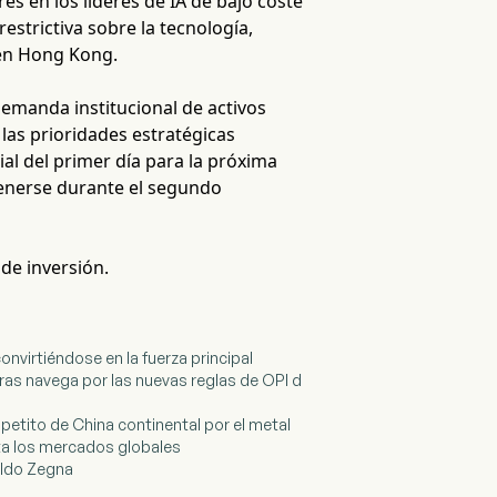
es en los líderes de IA de bajo coste
strictiva sobre la tecnología,
 en Hong Kong.
demanda institucional de activos
las prioridades estratégicas
al del primer día para la próxima
tenerse durante el segundo
 de inversión.
onvirtiéndose en la fuerza principal
tras navega por las nuevas reglas de OPI d
petito de China continental por el metal
ta los mercados globales
ildo Zegna