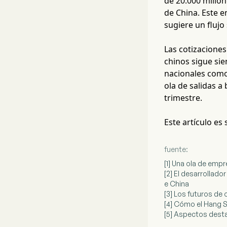
de 20.000 millon
de China. Este e
sugiere un fluj
Las cotizaciones
chinos sigue sie
nacionales como
ola de salidas 
trimestre.
Este artículo es
fuente:
[1] Una ola de empr
[2] El desarrollad
e China
[3] Los futuros de
[4] Cómo el Hang 
[5] Aspectos desta