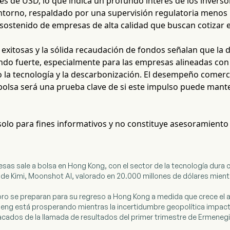
es de USD, lo que indica un profundo interés de los inversor
ntorno, respaldado por una supervisión regulatoria menos re
o sostenido de empresas de alta calidad que buscan cotizar
 exitosas y la sólida recaudación de fondos señalan que la 
ndo fuerte, especialmente para las empresas alineadas con 
 la tecnología y la descarbonización. El desempeño comerci
a bolsa será una prueba clave de si este impulso puede man
 solo para fines informativos y no constituye asesoramiento
esas sale a bolsa en Hong Kong, con el sector de la tecnología dura c
or de Kimi, Moonshot AI, valorado en 20.000 millones de dólares mien
 oro se preparan para su regreso a Hong Kong a medida que crece el a
Seng está prosperando mientras la incertidumbre geopolítica impac
cados de la llamada de resultados del primer trimestre de Ermeneg