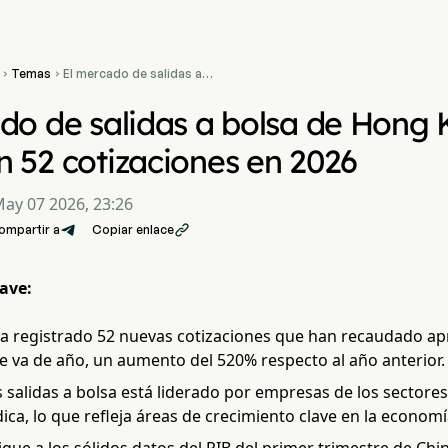
Temas
El mercado de salidas a


bolsa de Hong Kong se
dispara un 520% con 52
do de salidas a bolsa de Hong 
cotizaciones en 2026
 52 cotizaciones en 2026
ay 07 2026, 23:26
ompartir a
Copiar enlace

ave:
 registrado 52 nuevas cotizaciones que han recaudado a
e va de año, un aumento del 520% respecto al año anterior.
s salidas a bolsa está liderado por empresas de los sectore
ca, lo que refleja áreas de crecimiento clave en la economí