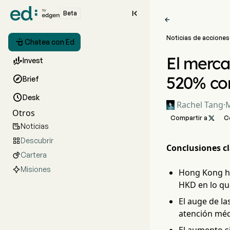

Beta

Noticias de acciones

Chatea con Ed
El merca

Invest
520% con

Brief

Desk
Rachel Tang
·
M
Otros
Compartir a

C
Noticias

Descubrir

Conclusiones cl
Cartera

Misiones
Hong Kong ha
HKD en lo qu
El auge de la
atención médi