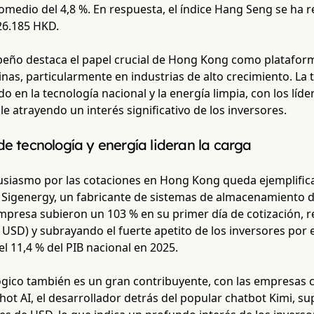
omedio del 4,8 %. En respuesta, el índice Hang Seng se ha
26.185 HKD.
peño destaca el papel crucial de Hong Kong como plataform
nas, particularmente en industrias de alto crecimiento. La
 en la tecnología nacional y la energía limpia, con los líde
e atrayendo un interés significativo de los inversores.
de tecnología y energía lideran la carga
usiasmo por las cotaciones en Hong Kong queda ejemplifica
igenergy, un fabricante de sistemas de almacenamiento d
empresa subieron un 103 % en su primer día de cotización,
 USD) y subrayando el fuerte apetito de los inversores por e
l 11,4 % del PIB nacional en 2025.
ógico también es un gran contribuyente, con las empresas 
hot AI, el desarrollador detrás del popular chatbot Kimi, 