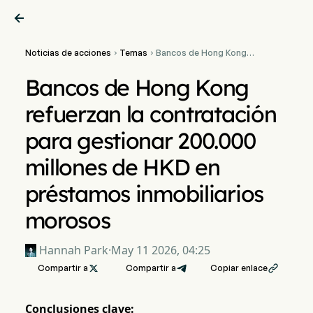

Noticias de acciones
Temas
Bancos de Hong Kong


refuerzan la contratación
para gestionar 200.000
Bancos de Hong Kong
millones de HKD en
préstamos inmobiliarios
refuerzan la contratación
morosos
para gestionar 200.000
millones de HKD en
préstamos inmobiliarios
morosos
Hannah Park
·
May 11 2026, 04:25
Compartir a

Compartir a
Copiar enlace

Conclusiones clave: