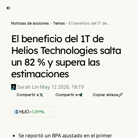

Noticias de acciones
Temas
El beneficio del 1T de


Helios Technologies salta
un 82 % y supera las
El beneficio del 1T de
estimaciones
Helios Technologies salta
un 82 % y supera las
estimaciones
Sarah Lin
·
May 12 2026, 18:19
Compartir a

Compartir a
Copiar enlace

HLIO
+1.09%
Se reportó un BPA ajustado en el primer