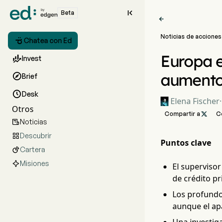

Beta

Noticias de acciones

Chatea con Ed
Europa e

Invest
aumento 

Brief

Desk
Elena Fischer
·
Otros
Compartir a

C
Noticias

Descubrir

Puntos clave
Cartera

Misiones
El superviso
de crédito pr
Los profundo
aunque el ap