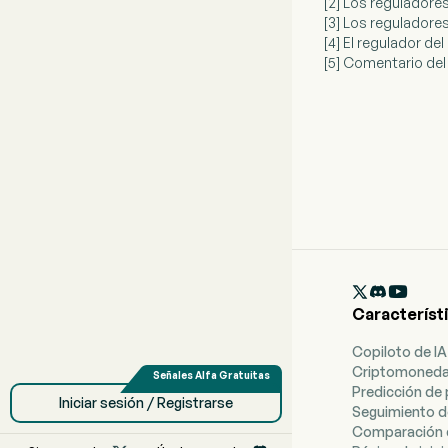
[2] Los reguladores
[3] Los reguladore
[4] El regulador d
[5] Comentario del

Característ
Copiloto de IA
Criptomoned
Predicción de 
Iniciar sesión / Registrarse
Seguimiento d
Comparación 