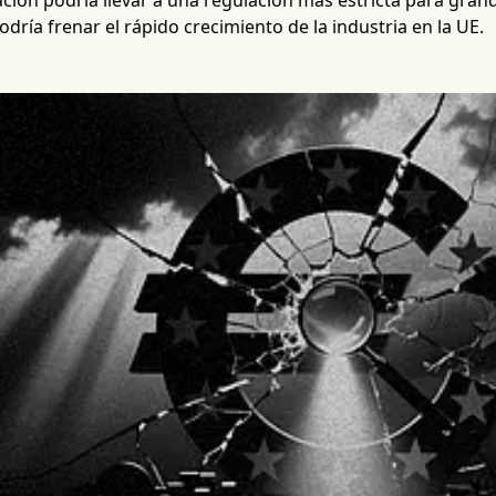
ación podría llevar a una regulación más estricta para gran
odría frenar el rápido crecimiento de la industria en la UE.