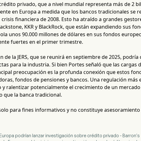
 crédito privado, que a nivel mundial representa más de 2 bi
ente en Europa a medida que los bancos tradicionales se r
a crisis financiera de 2008. Esto ha atraído a grandes gestor
ckstone, KKR y BlackRock, que están expandiendo sus fon
sola unos 90.000 millones de dólares en sus fondos europe
te fuertes en el primer trimestre.
n de la JERS, que se reunirá en septiembre de 2025, podría
ctas para la industria. Si bien Portes señaló que las cargas
incipal preocupación es la profunda conexión que estos fon
adoras, fondos de pensiones y bancos. Una regulación más e
 y ralentizar potencialmente el crecimiento de un mercado
 que la banca tradicional.
 solo para fines informativos y no constituye asesoramiento
 Europa podrían lanzar investigación sobre crédito privado - Barron's