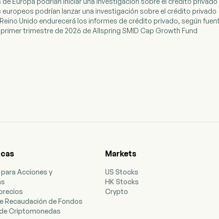
 de Europa podrían iniciar una investigación sobre el crédito privado
s europeos podrían lanzar una investigación sobre el crédito privado
el Reino Unido endurecerá los informes de crédito privado, según fuen
 primer trimestre de 2026 de Allspring SMID Cap Growth Fund
icas
Markets
 para Acciones y
US Stocks
as
HK Stocks
precios
Crypto
e Recaudación de Fondos
de Criptomonedas