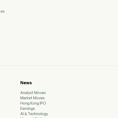
tes
News
Analyst Moves
Market Moves
Hong Kong IPO
Earnings
AI & Technology