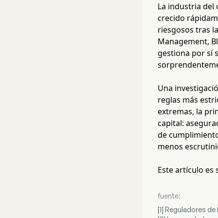
La industria del
crecido rápidam
riesgosos tras l
Management, Bla
gestiona por sí 
sorprendentemen
Una investigació
reglas más estri
extremas, la pr
capital: asegur
de cumplimiento
menos escrutinio
Este artículo es
fuente:
[1] Reguladores de