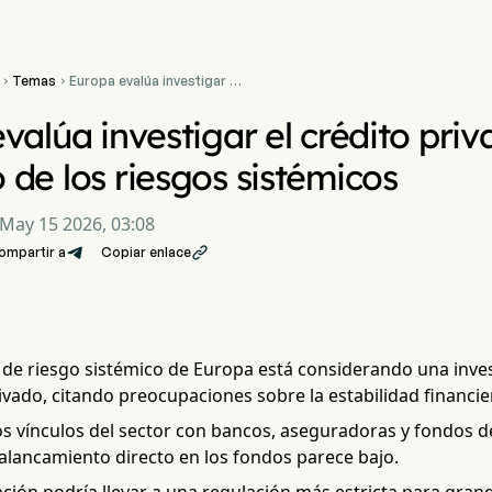
Temas
Europa evalúa investigar el


crédito privado ante el
aumento de los riesgos
valúa investigar el crédito priv
sistémicos
de los riesgos sistémicos
May 15 2026, 03:08
ompartir a
Copiar enlace

r de riesgo sistémico de Europa está considerando una inve
ivado, citando preocupaciones sobre la estabilidad financie
s vínculos del sector con bancos, aseguradoras y fondos d
alancamiento directo en los fondos parece bajo.