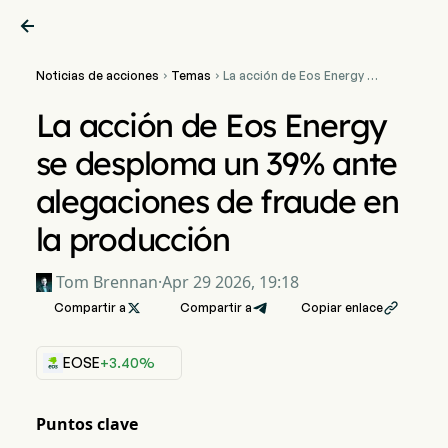

Noticias de acciones
Temas
La acción de Eos Energy se


desploma un 39% ante
alegaciones de fraude en
La acción de Eos Energy
la producción
se desploma un 39% ante
alegaciones de fraude en
la producción
Tom Brennan
·
Apr 29 2026, 19:18
Compartir a

Compartir a
Copiar enlace

EOSE
+3.40%
Puntos clave