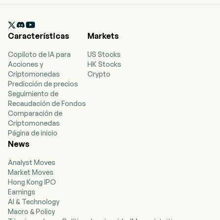

Características
Markets
Copiloto de IA para
US Stocks
Acciones y
HK Stocks
Criptomonedas
Crypto
Predicción de precios
Seguimiento de
Recaudación de Fondos
Comparación de
Criptomonedas
Página de inicio
News
Analyst Moves
Market Moves
Hong Kong IPO
Earnings
AI & Technology
Macro & Policy