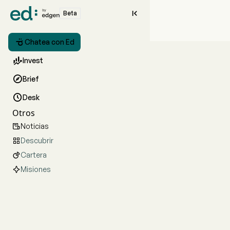

Beta

Chatea con Ed

Invest

Brief

Desk
Otros
Noticias

Descubrir

Cartera

Misiones