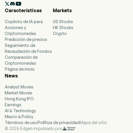

Características
Markets
Copiloto de IA para
US Stocks
Acciones y
HK Stocks
Criptomonedas
Crypto
Predicción de precios
Seguimiento de
Recaudación de Fondos
Comparación de
Criptomonedas
Página de inicio
News
Analyst Moves
Market Moves
Hong Kong IPO
Earnings
AI & Technology
Macro & Policy
Términos de uso
Política de privacidad
Mapa del sitio
© 2026 Edgen impulsado por