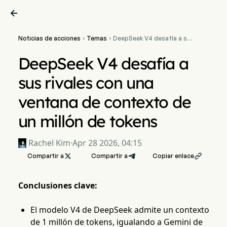

Noticias de acciones
Temas
DeepSeek V4 desafía a sus


rivales con una ventana de
contexto de un millón de
DeepSeek V4 desafía a
tokens
sus rivales con una
ventana de contexto de
un millón de tokens
Rachel Kim
·
Apr 28 2026, 04:15
Compartir a

Compartir a
Copiar enlace

Conclusiones clave:
El modelo V4 de DeepSeek admite un contexto
de 1 millón de tokens, igualando a Gemini de