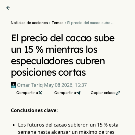

Noticias de acciones
Temas
El precio del cacao sube un


15 % mientras los
especuladores cubren
El precio del cacao sube
posiciones cortas
un 15 % mientras los
especuladores cubren
posiciones cortas
Omar Tariq
·
May 08 2026, 15:37
Compartir a

Compartir a
Copiar enlace

Conclusiones clave:
Los futuros del cacao subieron un 15 % esta
semana hasta alcanzar un máximo de tres