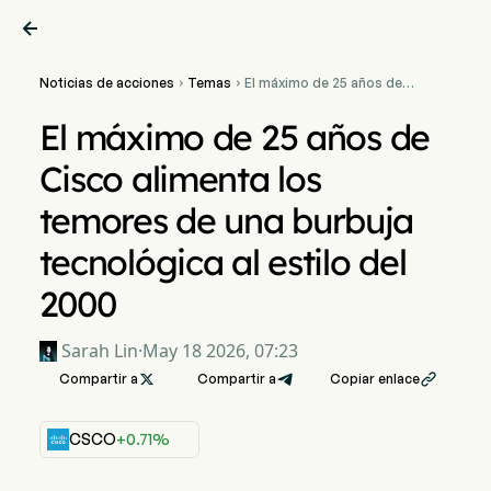

Noticias de acciones
Temas
El máximo de 25 años de


Cisco alimenta los
temores de una burbuja
El máximo de 25 años de
tecnológica al estilo del
2000
Cisco alimenta los
temores de una burbuja
tecnológica al estilo del
2000
Sarah Lin
·
May 18 2026, 07:23
Compartir a

Compartir a
Copiar enlace

CSCO
+0.71%