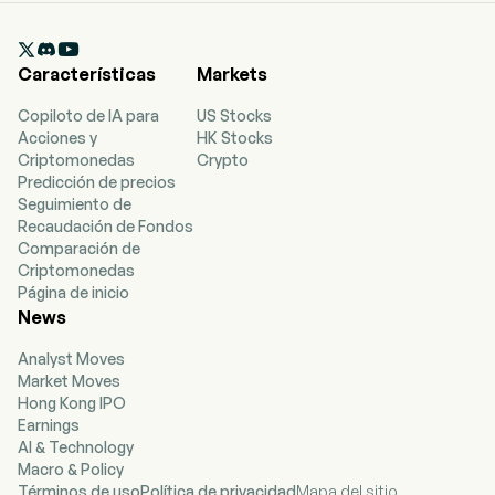

Características
Markets
Copiloto de IA para
US Stocks
Acciones y
HK Stocks
Criptomonedas
Crypto
Predicción de precios
Seguimiento de
Recaudación de Fondos
Comparación de
Criptomonedas
Página de inicio
News
Analyst Moves
Market Moves
Hong Kong IPO
Earnings
AI & Technology
Macro & Policy
Términos de uso
Política de privacidad
Mapa del sitio