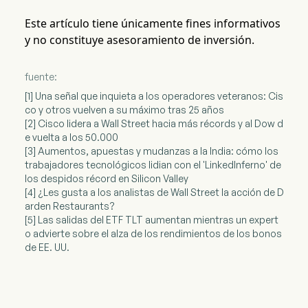
Este artículo tiene únicamente fines informativos
y no constituye asesoramiento de inversión.
fuente:
[1] Una señal que inquieta a los operadores veteranos: Cis
co y otros vuelven a su máximo tras 25 años
[2] Cisco lidera a Wall Street hacia más récords y al Dow d
e vuelta a los 50.000
[3] Aumentos, apuestas y mudanzas a la India: cómo los
trabajadores tecnológicos lidian con el 'LinkedInferno' de
los despidos récord en Silicon Valley
[4] ¿Les gusta a los analistas de Wall Street la acción de D
arden Restaurants?
[5] Las salidas del ETF TLT aumentan mientras un expert
o advierte sobre el alza de los rendimientos de los bonos
de EE. UU.