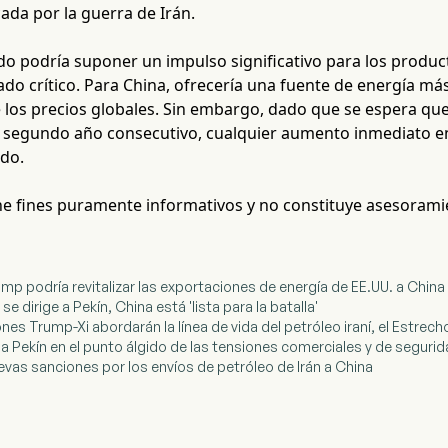
da por la guerra de Irán.
o podría suponer un impulso significativo para los product
do crítico. Para China, ofrecería una fuente de energía má
e los precios globales. Sin embargo, dado que se espera q
r segundo año consecutivo, cualquier aumento inmediato e
ado.
ene fines puramente informativos y no constituye asesorami
ump podría revitalizar las exportaciones de energía de EE.UU. a China
e dirige a Pekín, China está 'lista para la batalla'
nes Trump-Xi abordarán la línea de vida del petróleo iraní, el Estrec
 a Pekín en el punto álgido de las tensiones comerciales y de seguri
uevas sanciones por los envíos de petróleo de Irán a China