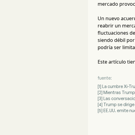
mercado provoca
Un nuevo acuerd
reabrir un merca
fluctuaciones d
siendo débil po
podría ser limit
Este artículo ti
fuente:
[1] La cumbre Xi-Tr
[2] Mientras Trump s
[3] Las conversacio
[4] Trump se dirige
[5] EE.UU. emite n