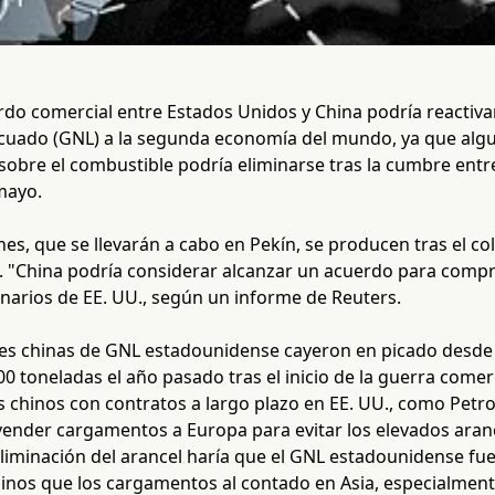
rdo comercial entre Estados Unidos y China podría reactiv
licuado (GNL) a la segunda economía del mundo, ya que alg
sobre el combustible podría eliminarse tras la cumbre entre
mayo.
es, que se llevarán a cabo en Pekín, se producen tras el c
 "China podría considerar alcanzar un acuerdo para comp
narios de EE. UU., según un informe de Reuters.
es chinas de GNL estadounidense cayeron en picado desde l
00 toneladas el año pasado tras el inicio de la guerra comer
 chinos con contratos a largo plazo en EE. UU., como Pet
vender cargamentos a Europa para evitar los elevados aranc
eliminación del arancel haría que el GNL estadounidense fu
nos que los cargamentos al contado en Asia, especialmente