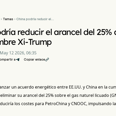
Temas
China podría reducir el


arancel del 25% al GNL de
EE.UU. en la cumbre Xi-
dría reducir el arancel del 25%
Trump
mbre Xi-Trump
May 12 2026, 06:35
ompartir a
Copiar enlace

canzar un acuerdo energético entre EE.UU. y China en la cu
eliminar su arancel del 25% sobre el gas naturel licuado (
educiría los costes para PetroChina y CNOOC, impulsando l