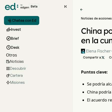

Beta

Noticias de acciones

Chatea con Ed
China po

Invest
en la cu

Brief

Desk
Elena Fischer
·
Otros
Compartir a

C
Noticias

Descubrir

Puntos clave:
Cartera

Misiones
Se podría al
China podría 
El acuerdo r