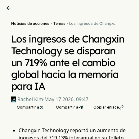

Noticias de acciones
Temas
Los ingresos de Changxin


Technology se disparan un
719% ante el cambio
Los ingresos de Changxin
global hacia la memoria
para IA
Technology se disparan
un 719% ante el cambio
global hacia la memoria
para IA
Rachel Kim
·
May 17 2026, 09:47
Compartir a

Compartir a
Copiar enlace

Changxin Technology reportó un aumento de
ingresos del 719,13% interanual en su folleto