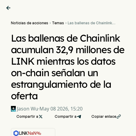

Noticias de acciones
Temas
Las ballenas de Chainlink


acumulan 32,9 millones de
LINK mientras los datos
Las ballenas de Chainlink
on-chain señalan un
estrangulamiento de la
acumulan 32,9 millones de
oferta
LINK mientras los datos
on-chain señalan un
estrangulamiento de la
oferta
Jason Wu
·
May 08 2026, 15:20
Compartir a

Compartir a
Copiar enlace

LINK
NaN%