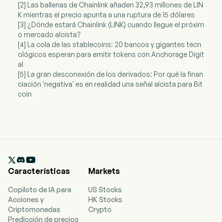
[2] Las ballenas de Chainlink añaden 32,93 millones de LIN
K mientras el precio apunta a una ruptura de 15 dólares
[3] ¿Dónde estará Chainlink (LINK) cuando llegue el próxim
o mercado alcista?
[4] La cola de las stablecoins: 20 bancos y gigantes tecn
ológicos esperan para emitir tokens con Anchorage Digit
al
[5] La gran desconexión de los derivados: Por qué la finan
ciación 'negativa' es en realidad una señal alcista para Bit
coin

Características
Markets
Copiloto de IA para
US Stocks
Acciones y
HK Stocks
Criptomonedas
Crypto
Predicción de precios