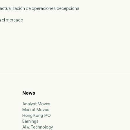
a actualización de operaciones decepciona
an el mercado
News
Analyst Moves
Market Moves
Hong Kong IPO
Earnings
AI & Technology