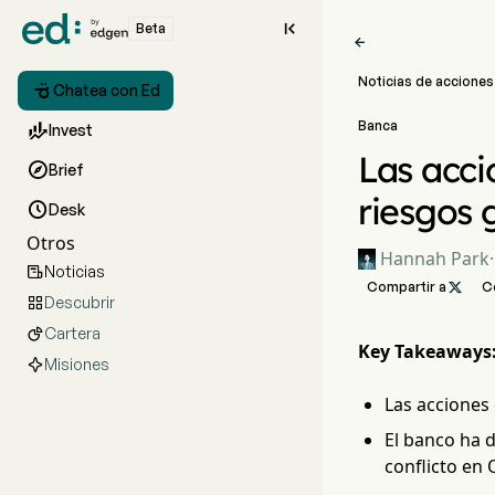

Beta

Noticias de acciones

Chatea con Ed
Banca

Invest
Las acci

Brief
riesgos 

Desk
Otros
Hannah Park
·
Noticias

Compartir a

C
Descubrir

Cartera

Key Takeaways
Misiones
Las acciones
El banco ha d
conflicto en 