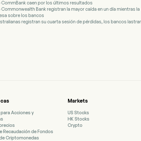
de CommBank caen por los últimos resultados
e Commonwealth Bank registran la mayor caída en un día mientras l
pesa sobre los bancos
ustralianas registran su cuarta sesión de pérdidas, los bancos lastr
icas
Markets
 para Acciones y
US Stocks
as
HK Stocks
precios
Crypto
e Recaudación de Fondos
de Criptomonedas