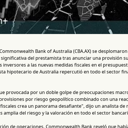
 Commonwealth Bank of Australia (CBA.AX) se desplomaron 
 significativa del prestamista tras anunciar una provisión su
os inversores a las nuevas medidas fiscales en el presupuest
a hipotecario de Australia repercutió en todo el sector fi
 fue provocada por un doble golpe de preocupaciones macro
provisiones por riesgo geopolítico combinado con una reacc
 fiscales crea un panorama desafiante", dijo un analista de
 amplia del riesgo y la valoración en todo el sector bancari
ación de operaciones, Commonwealth Bank reveló que había