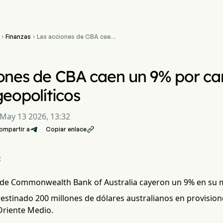
Finanzas
Las acciones de CBA caen


un 9% por cambios
fiscales y riesgos
geopolíticos
ones de CBA caen un 9% por cam
geopolíticos
May 13 2026, 13:32
ompartir a
Copiar enlace

:
 de Commonwealth Bank of Australia cayeron un 9% en su may
estinado 200 millones de dólares australianos en provision
Oriente Medio.