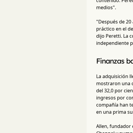
contenido. Peret
medios".
"Después de 20
práctico en el d
dijo Peretti. La
independiente p
Finanzas ba
La adquisición l
mostraron una ca
del 32,0 por cie
ingresos por con
compañía han ten
en una prima sus
Allen, fundador