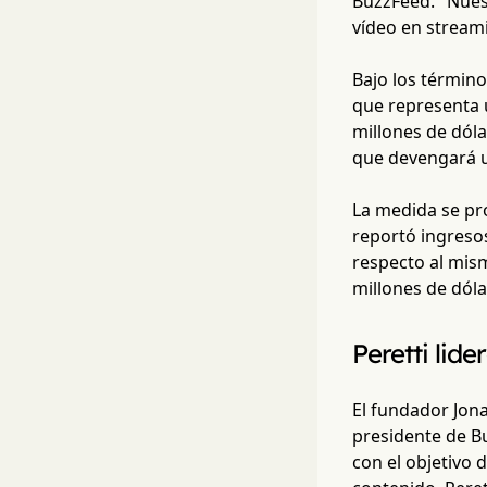
BuzzFeed. "Nuest
vídeo en streami
Bajo los término
que representa 
millones de dóla
que devengará un
La medida se pr
reportó ingresos
respecto al mism
millones de dóla
Peretti lide
El fundador Jon
presidente de Bu
con el objetivo 