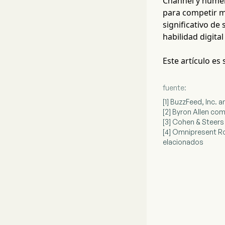
Channel y numer
para competir m
significativo de 
habilidad digita
Este artículo es
fuente:
[1] BuzzFeed, Inc. 
[2] Byron Allen co
[3] Cohen & Steers 
[4] Omnipresent Ro
elacionados