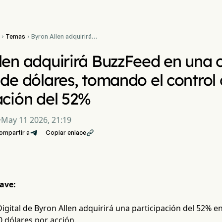
Temas
Byron Allen adquirirá


BuzzFeed en una
operación de 120 millones
len adquirirá BuzzFeed en una 
de dólares, tomando el
control con una
 de dólares, tomando el control
participación del 52%
ación del 52%
·
May 11 2026, 21:19
ompartir a
Copiar enlace

ave:
Digital de Byron Allen adquirirá una participación del 52% 
0 dólares por acción.