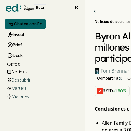

Beta

Noticias de acciones

Chatea con Ed
Byron Al

Invest
millones

Brief
particip

Desk
Otros
Tom Brennan
Noticias

Compartir a

C
Descubrir

Cartera

BZFD
+1.80%
Misiones
Conclusiones cl
Allen Family 
dólares a 3,0