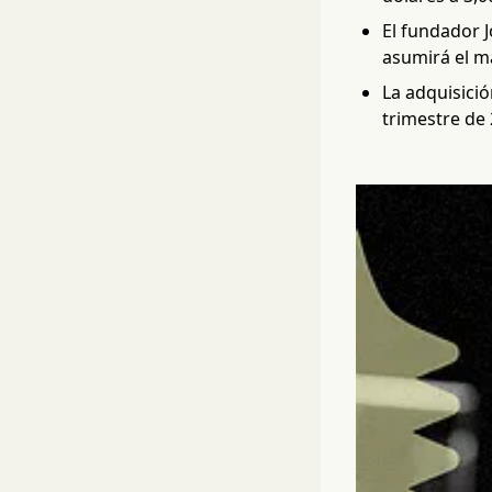
El fundador J
asumirá el m
La adquisició
trimestre de