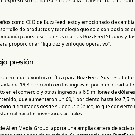
ti expresó su confianza en que la IA "transformará fundame
 años como CEO de BuzzFeed, estoy emocionado de cambia
esarrollo de productos y tecnología que solo son posibles gr
 compañía planea escindir sus marcas BuzzFeed Studios y Ta
ara proporcionar "liquidez y enfoque operativo".
jo presión
lega en una coyuntura crítica para BuzzFeed. Sus resultados
ída del 19,8 por ciento en los ingresos por publicidad a 17
nto en el comercio y otros ingresos a 6,9 millones de dólares
tenido, que aumentaron un 69,1 por ciento hasta los 7,5 mi
ido dificultades desde su debut público, lo que convierte l
tancial para los inversores actuales.
 de Allen Media Group, aporta una amplia cartera de activo