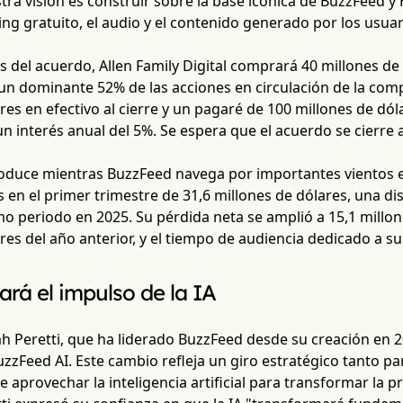
ra visión es construir sobre la base icónica de BuzzFeed y
ng gratuito, el audio y el contenido generado por los usuar
s del acuerdo, Allen Family Digital comprará 40 millones de 
un dominante 52% de las acciones en circulación de la comp
res en efectivo al cierre y un pagaré de 100 millones de dó
 interés anual del 5%. Se espera que el acuerdo se cierre 
oduce mientras BuzzFeed navega por importantes vientos e
 en el primer trimestre de 31,6 millones de dólares, una di
o periodo en 2025. Su pérdida neta se amplió a 15,1 millon
res del año anterior, y el tiempo de audiencia dedicado a s
rará el impulso de la IA
ah Peretti, que ha liderado BuzzFeed desde su creación en
zzFeed AI. Este cambio refleja un giro estratégico tanto p
de aprovechar la inteligencia artificial para transformar la 