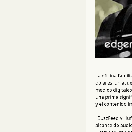
La oficina famil
dólares, un acu
medios digitales
una prima signif
y el contenido i
"BuzzFeed y Huf
alcance de audie