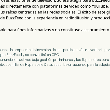
osas estaciones de televisión. Su estrategia para BuzzFee
ás directamente con plataformas de vídeo como YouTube, l
sus raíces centradas en las redes sociales. El éxito de este 
l de BuzzFeed con la experiencia en radiodifusión y producci
 solo para fines informativos y no constituye asesoramiento
anuncia la propuesta de inversión de una participación mayoritaria por 
mpra BuzzFeed y se convertirá en CEO
anuncia los activos bajo gestión preliminares y los flujos netos para
botics, filial de Hyperscale Data, suscribe un acuerdo para la adqui