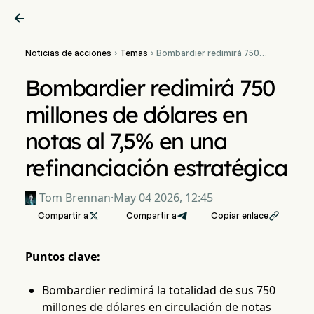

Noticias de acciones
Temas
Bombardier redimirá 750


millones de dólares en
notas al 7,5% en una
Bombardier redimirá 750
refinanciación estratégica
millones de dólares en
notas al 7,5% en una
refinanciación estratégica
Tom Brennan
·
May 04 2026, 12:45
Compartir a

Compartir a
Copiar enlace

Puntos clave:
Bombardier redimirá la totalidad de sus 750
millones de dólares en circulación de notas