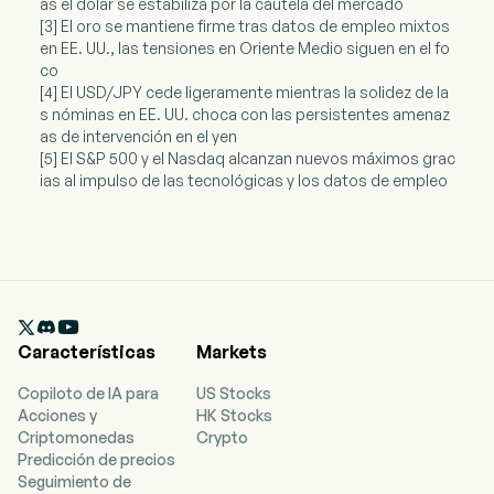
as el dólar se estabiliza por la cautela del mercado
[3] El oro se mantiene firme tras datos de empleo mixtos
en EE. UU., las tensiones en Oriente Medio siguen en el fo
co
[4] El USD/JPY cede ligeramente mientras la solidez de la
s nóminas en EE. UU. choca con las persistentes amenaz
as de intervención en el yen
[5] El S&P 500 y el Nasdaq alcanzan nuevos máximos grac
ias al impulso de las tecnológicas y los datos de empleo

Características
Markets
Copiloto de IA para
US Stocks
Acciones y
HK Stocks
Criptomonedas
Crypto
Predicción de precios
Seguimiento de