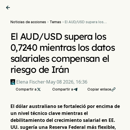

Noticias de acciones
Temas
El AUD/USD supera los


0,7240 mientras los datos
salariales compensan el
El AUD/USD supera los
riesgo de Irán
0,7240 mientras los datos
salariales compensan el
riesgo de Irán
Elena Fischer
·
May 08 2026, 16:36
Compartir a

Compartir a
Copiar enlace

El dólar australiano se fortaleció por encima de
un nivel técnico clave mientras el
debilitamiento del crecimiento salarial en EE.
UU. sugería una Reserva Federal más flexible,