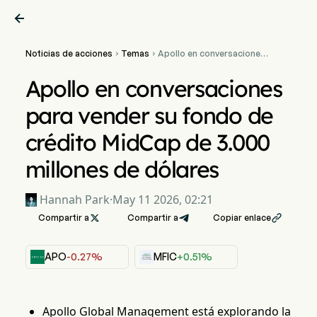

Noticias de acciones
Temas
Apollo en conversaciones


para vender su fondo de
crédito MidCap de 3.000
Apollo en conversaciones
millones de dólares
para vender su fondo de
crédito MidCap de 3.000
millones de dólares
Hannah Park
·
May 11 2026, 02:21
Compartir a

Compartir a
Copiar enlace

APO
-0.27%
MFIC
+0.51%
Apollo Global Management está explorando la