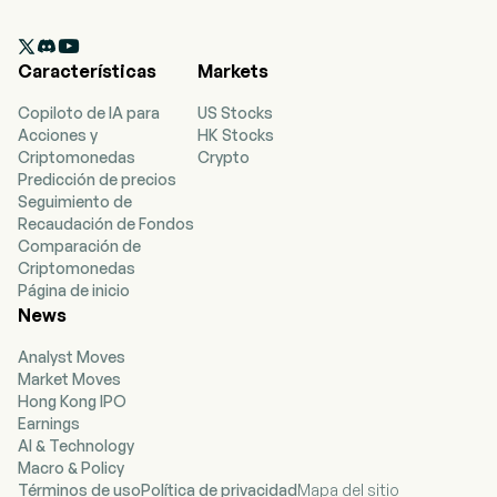

Características
Markets
Copiloto de IA para
US Stocks
Acciones y
HK Stocks
Criptomonedas
Crypto
Predicción de precios
Seguimiento de
Recaudación de Fondos
Comparación de
Criptomonedas
Página de inicio
News
Analyst Moves
Market Moves
Hong Kong IPO
Earnings
AI & Technology
Macro & Policy
Términos de uso
Política de privacidad
Mapa del sitio