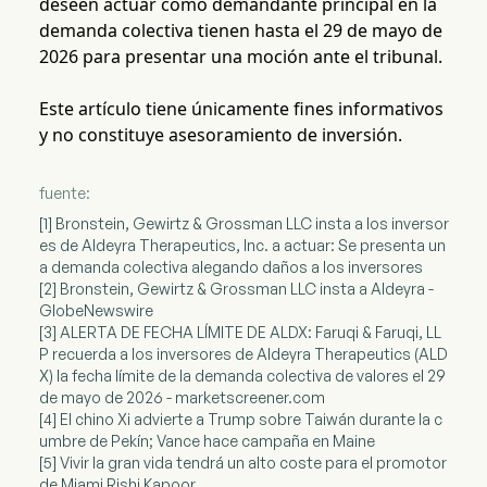
deseen actuar como demandante principal en la
demanda colectiva tienen hasta el 29 de mayo de
2026 para presentar una moción ante el tribunal.
Este artículo tiene únicamente fines informativos
y no constituye asesoramiento de inversión.
fuente:
[1] Bronstein, Gewirtz & Grossman LLC insta a los inversor
es de Aldeyra Therapeutics, Inc. a actuar: Se presenta un
a demanda colectiva alegando daños a los inversores
[2] Bronstein, Gewirtz & Grossman LLC insta a Aldeyra -
GlobeNewswire
[3] ALERTA DE FECHA LÍMITE DE ALDX: Faruqi & Faruqi, LL
P recuerda a los inversores de Aldeyra Therapeutics (ALD
X) la fecha límite de la demanda colectiva de valores el 29
de mayo de 2026 - marketscreener.com
[4] El chino Xi advierte a Trump sobre Taiwán durante la c
umbre de Pekín; Vance hace campaña en Maine
[5] Vivir la gran vida tendrá un alto coste para el promotor
de Miami Rishi Kapoor