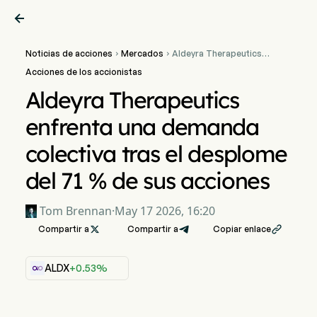

Noticias de acciones
Mercados
Aldeyra Therapeutics


enfrenta una demanda
Acciones de los accionistas
colectiva tras el desplome
del 71 % de sus acciones
Aldeyra Therapeutics
enfrenta una demanda
colectiva tras el desplome
del 71 % de sus acciones
Tom Brennan
·
May 17 2026, 16:20
Compartir a

Compartir a
Copiar enlace

ALDX
+0.53%