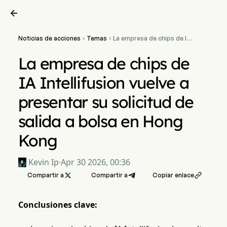

Noticias de acciones
Temas
La empresa de chips de IA


Intellifusion vuelve a
presentar su solicitud de
La empresa de chips de
salida a bolsa en Hong
Kong
IA Intellifusion vuelve a
presentar su solicitud de
salida a bolsa en Hong
Kong
Kevin Ip
·
Apr 30 2026, 00:36
Compartir a

Compartir a
Copiar enlace

Conclusiones clave: