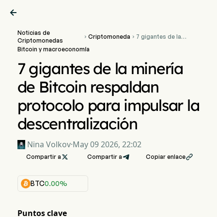

Noticias de
Criptomoneda
7 gigantes de la


Criptomonedas
minería de Bitcoin
Bitcoin y macroeconomía
respaldan protocolo
para impulsar la
7 gigantes de la minería
descentralización
de Bitcoin respaldan
protocolo para impulsar la
descentralización
Nina Volkov
·
May 09 2026, 22:02
Compartir a

Compartir a
Copiar enlace

BTC
0.00%
Puntos clave