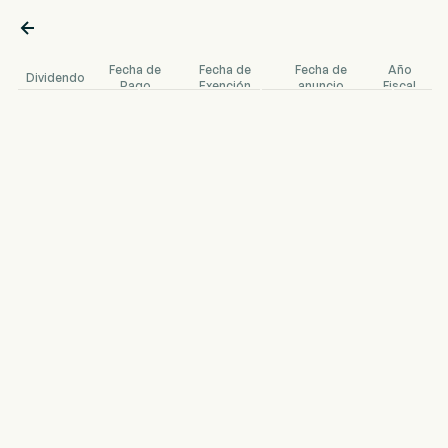

Fecha de
Fecha de
Fecha de
Año
Dividendo
Pago
Exención
anuncio
Fiscal